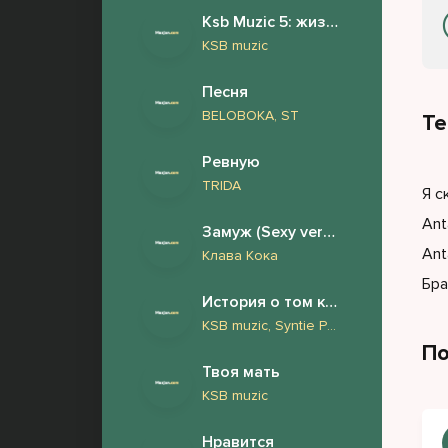
Ksb Muzic 5: жизнь и страдания Андрея Дементьева (Новый Альбом 2026)
KSB muzic
Песня
BELOBOKA, ST
Те
Ревную
TRIDA
Я с
Ant
Замуж (Sexy version)
Ant
Клава Кока
Бра
История о том как у нашего барабанщика Андрея обнаружили фимоз и он сделал обрезание
KSB muzic, Syntie Punk
По
Твоя мать
KSB muzic
Нравится