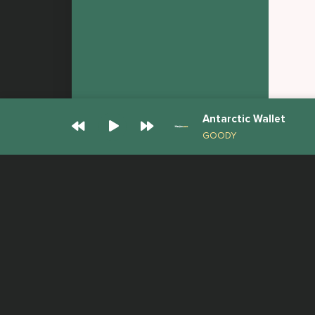
Antarctic Wallet
GOODY
© Muzjan.com 2026. Администрация сайта
Все права защищены.