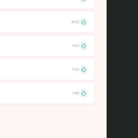
4:02
1:50
1:00
1:45