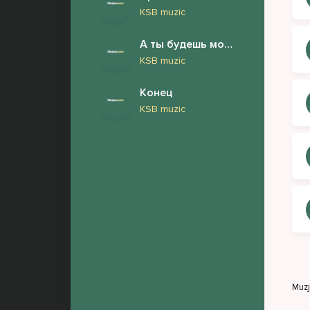
KSB muzic
А ты будешь моей женой
KSB muzic
Конец
KSB muzic
Muz