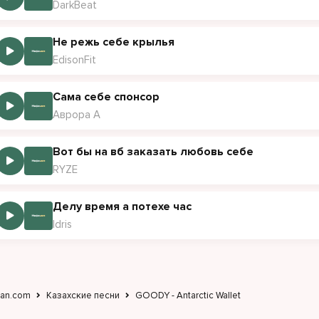
DarkBeat
Не режь себе крылья
EdisonFit
Сама себе спонсор
Аврора А
Вот бы на вб заказать любовь себе
RYZE
Делу время а потехе час
Idris
jan.com
Казахские песни
GOODY - Antarctic Wallet