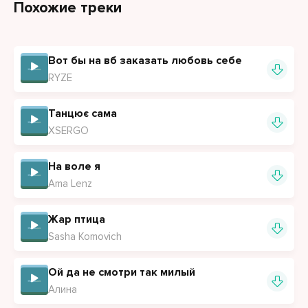
Похожие треки
и не нужны мужики, я и так крутая
Я горжусь собой, и себя уважаю
Вот бы на вб заказать любовь себе
и всем девчонкам этого желаю
RYZE
Ведь только когда вы полюбите себя
вам улыбнётся мир и скажет да
Танцює сама
XSERGO
На воле я
Ama Lenz
Жар птица
Sasha Komovich
Ой да не смотри так милый
Алина