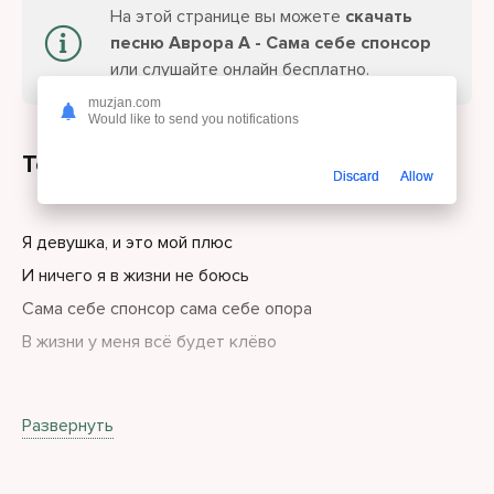
На этой странице вы можете
скачать
песню Аврора А - Сама себе спонсор
или слушайте онлайн бесплатно.
muzjan.com
Would like to send you notifications
Текст песни
Discard
Allow
Я девушка, и это мой плюс
И ничего я в жизни не боюсь
Сама себе спонсор сама себе опора
В жизни у меня всё будет клёво
Я сама себе построила карьеру
Развернуть
я сама себе поставила цели
Не сижу на месте, собой занимаюсь