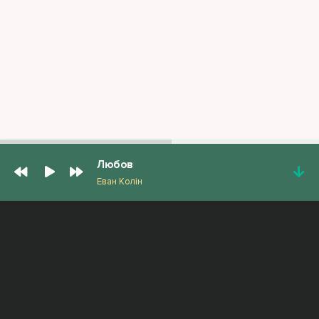
Любов
Еван Колін