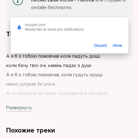
песню Еван Колін - Любов
или слушайте
онлайн бесплатно.
muzjan.com
Would like to send you notifications
Текст песни
Discard
Allow
А я б з тобою помовчав коли падуть дощі
коли бачу твої очі, камінь падає з душі
А я б з тобою помовчав, коли гудуть хрущі
ніжно цілував би уночі
А ти попала в мої вени і розбавила в них кров
я не знав до тебе, що у світі є любов
Развернуть
А ти попала в мої вени і розбавила в них кров
я хочу до тебе знов і знов
Похожие треки