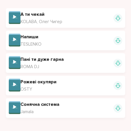
В твоїх зіницях я бачив космос
і моя край обниця і не все так просто
А ти чекай
Моя мілашка низенька зростом
KOLABA, Олег Чигер
на мої дурні жарти реагуєш гостро
А я закоханий в тебе, павука
Напиши
TESLENKO
з тобою пропадає напруга
Купідон п'яний, відкрита паруха, ех невезуха
Пані ти дуже гарна
ROMA DJ
Рожеві окуляри
OSTY
Сонячна система
Jamala