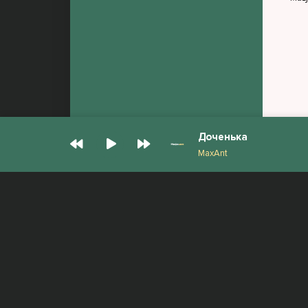
Доченька
MaxAnt
© Muzjan.com 2026. Администрация сайта
Все права защищены.