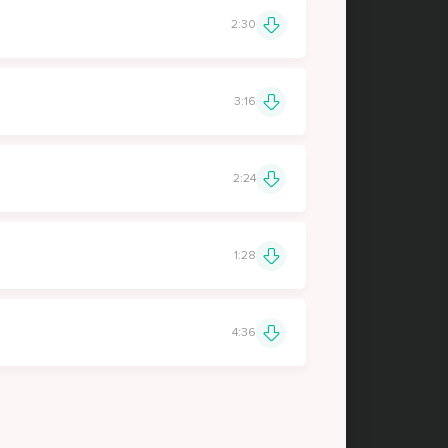
2:30
3:16
2:24
1:28
4:36