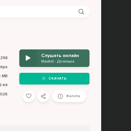
Слушать онлайн
298
MaxAnt - Доченька
kbps
5 MB
СКАЧАТЬ
3:44
2026
Жалоба