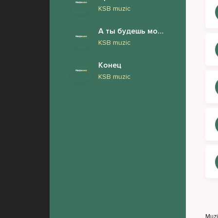
KSB muzic
А ты будешь моей женой
KSB muzic
Конец
KSB muzic
Muz