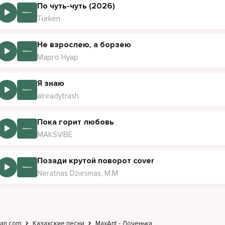
По чуть-чуть (2026)
Turken
Не взрослею, а борзею
Марго Нуар
Я знаю
alreadytrash
Пока горит любовь
MAKSVIBE
Позади крутой поворот cover
Neratnas Dziesmas, M.M
jan.com
Казахские песни
MaxAnt - Доченька