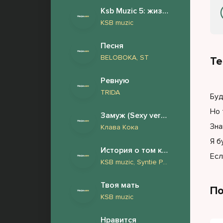
Ksb Muzic 5: жизнь и страдания Андрея Дементьева (Новый Альбом 2026)
KSB muzic
Песня
BELOBOKA, ST
Те
Ревную
TRIDA
Буд
Но 
Замуж (Sexy version)
Зна
Клава Кока
Я б
История о том как у нашего барабанщика Андрея обнаружили фимоз и он сделал обрезание
Есл
KSB muzic, Syntie Punk
Твоя мать
По
KSB muzic
Нравится