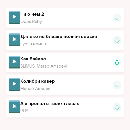
Ни о чем 2
Oops Baby
Далеко но близко полная версия
вумэн момент
Как Байкал
SLIMUS, Merab Amzoevi
Колибри кавер
Мераб Амзоев
А я пропал в твоих глазах
RUBI