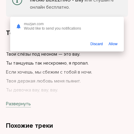
песню BEREZHNO - Вау
или слушайте
онлайн бесплатно.
muzjan.com
Would like to send you notifications
Текст песни
Discard
Allow
Твои слёзы под неоном — это вау.
Ты танцуешь так нескромно, я пропал.
Если хочешь, мы сбежим с тобой в ночи.
Твоя дерзкая любовь меня пьянит.
Ты девочка вау, вау, вау.
Я просто пропал, пропал, пропал.
Развернуть
Похожие треки