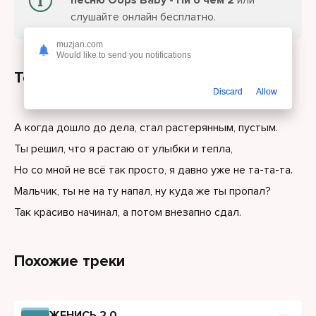
песню Oops Baby - Ни о чем 2
или
слушайте онлайн бесплатно.
muzjan.com
Would like to send you notifications
Текст песни
Discard
Allow
А когда дошло до дела, стал растерянным, пустым.
Ты решил, что я растаю от улыбки и тепла,
Но со мной не всё так просто, я давно уже не та-та-та.
Мальчик, ты не на ту напал, ну куда же ты пропал?
Так красиво начинал, а потом внезапно сдал.
Похожие треки
ЖЕНИСЬ 2.0