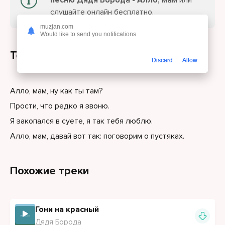
песню Дядя Борода - Алло, мам
или
слушайте онлайн бесплатно.
muzjan.com
Would like to send you notifications
Текст песни
Discard
Allow
Алло, мам, ну как ты там?
Прости, что редко я звоню.
Я закопался в суете, я так тебя люблю.
Алло, мам, давай вот так: поговорим о пустяках.
Похожие треки
Гони на красный
Дядя Борода