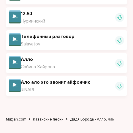
12.5.1
Нурминский
Телефонный разговор
Salavatov
Алло
Сабина Хайрова
Ало ало это звонит айфончик
RINARI
Muzjan.com
Казахские песни
Дядя Борода - Алло, мам