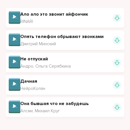
во вчера
Все люди смотрят как будто я сошла с ума, сошла с ума
Ало ало это звонит айфончик
Ты моя психушка, откуда не сбежать
RINARI
В белых коридорах не могу дышать
Смех в голосовухах эхом бьёт в висках
Опять телефон обрывают звонками
Дмитрий Минский
Я тону без шанса выбраться назад
Не отпускай
Андро, Ольга Серябкина
Дачная
НейроКолян
Она бывшая что не забудешь
Алсми, Михаил Круг