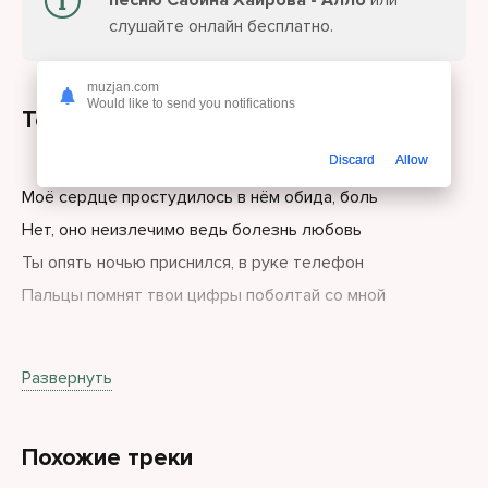
песню Сабина Хайрова - Алло
или
слушайте онлайн бесплатно.
muzjan.com
Would like to send you notifications
Текст песни
Discard
Allow
Моё сердце простудилось в нём обида, боль
Нет, оно неизлечимо ведь болезнь любовь
Ты опять ночью приснился, в руке телефон
Пальцы помнят твои цифры поболтай со мной
Алло, алло, алло, алло-о-о
Развернуть
Алло, алло, алло, алло-о-о
Похожие треки
Забудем всё то, что будет щас танцы до утра, траблы