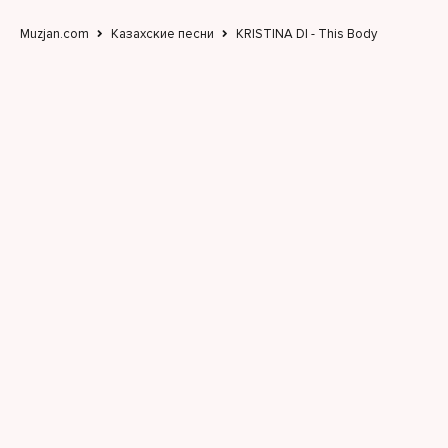
Muzjan.com
Казахские песни
KRISTINA DI - This Body