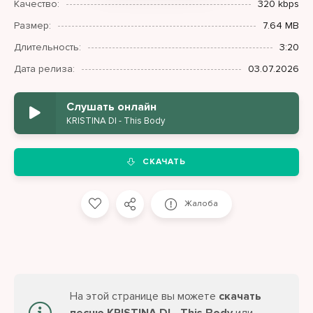
Качество:
320 kbps
Размер:
7.64 MB
Длительность:
3:20
Дата релиза:
03.07.2026
Слушать онлайн
KRISTINA DI - This Body
СКАЧАТЬ
Жалоба
На этой странице вы можете
скачать