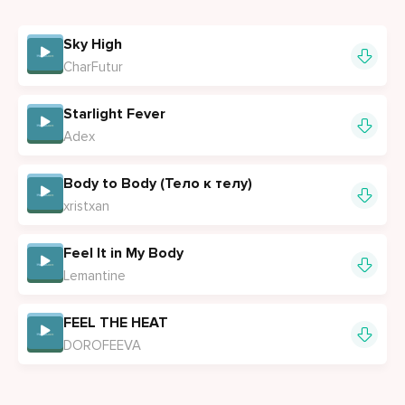
Sky High
CharFutur
Starlight Fever
Adex
Body to Body (Тело к телу)
xristxan
Feel It in My Body
Lemantine
FEEL THE HEAT
DOROFEEVA