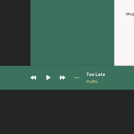
Muz
Too Late
Khaffis
© Muzjan.com 2026. Администрация сайта