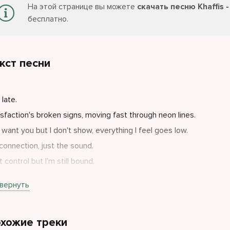
На этой странице вы можете
скачать песню Khaffis -
бесплатно.
кст песни
 late.
isfaction's broken signs, moving fast through neon lines.
 want you but I don't show, everything I feel goes low.
connection, just the sound.
 control but I'm still bound.
 chase me like it's a flame, but I never play the same.
вернуть
хожие треки