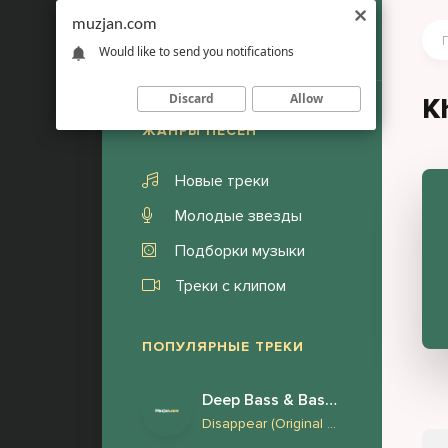
muzjan.com
Would like to send you notifications
Discard
Allow
Kh
ЖАНРЫ ПЕСЕН
Новые треки
Молодые звезды
Подборки музыки
Треки с клипом
ПОПУЛЯРНЫЕ ТРЕКИ
Deep Bass & Bass Boosted
Disappear (Original Mix) Face to Face