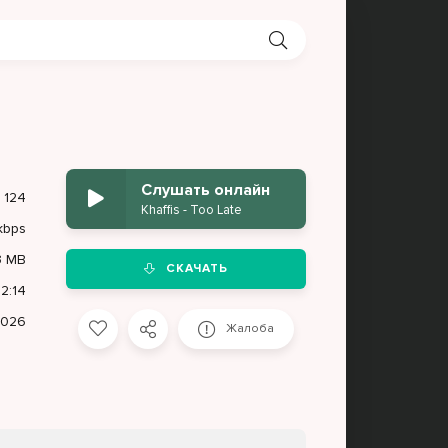
Слушать онлайн
124
Khaffis - Too Late
kbps
3 MB
СКАЧАТЬ
2:14
2026
Жалоба