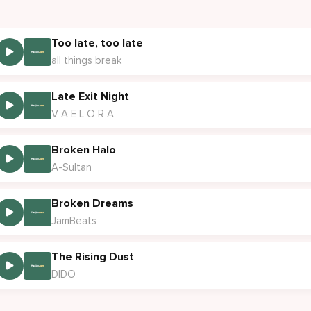
Too late, too late
all things break
Late Exit Night
V A E L O R A
Broken Halo
A-Sultan
Broken Dreams
JamBeats
The Rising Dust
DIDO