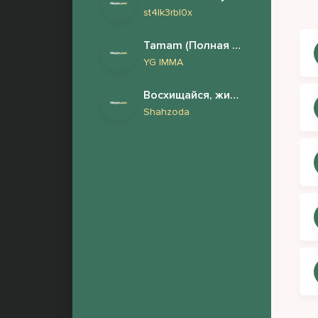
st4lk3rbl0x
Tamam (Полная версия)
YG IMMA
Восхищайся, жизнь одна
Shahzoda