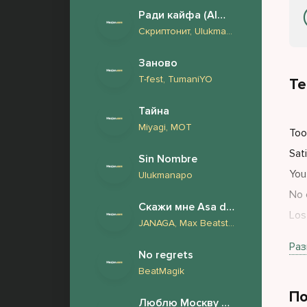
Ради кайфа (Almaz Remix)
Скриптонит, Ulukmanapo, Truwer, V $ X V PRiNCE, Эндшпиль, Miyagi
Заново
T-fest, TumaniYO
Те
Тайна
Miyagi, МОТ
Too
Sat
Sin Nombre
You
Ulukmanapo
No 
Скажи мне Asa du 2.0
Lost
JANAGA, Max Beatstone, FURSOV, Harddope
You
Раз
No regrets
BeatMagik
По
Люблю Москву но снится London