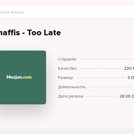
affis - Too Late
Слушали:
Качество:
320 
Размер:
5.1
Длительность:
Дата релиза:
28.06.