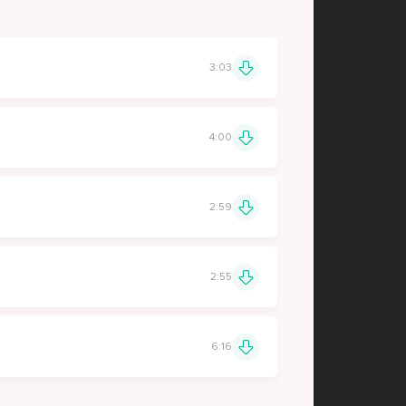
3:03
4:00
2:59
2:55
6:16