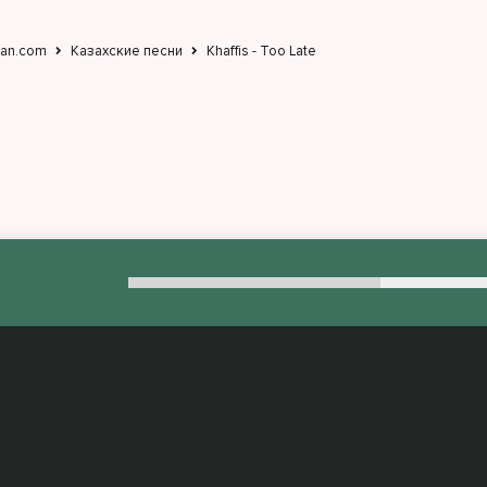
jan.com
Казахские песни
Khaffis - Too Late
:
admin@muzjan.com