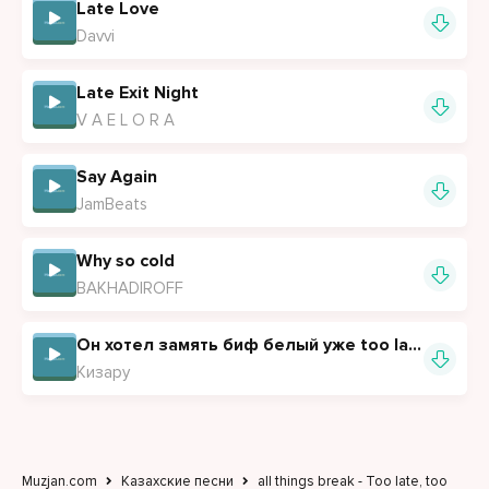
Late Love
Davvi
Late Exit Night
V A E L O R A
Say Again
JamBeats
Why so cold
BAKHADIROFF
Он хотел замять биф белый уже too late
Кизару
Muzjan.com
Казахские песни
all things break - Too late, too