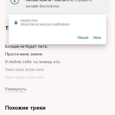
песню ЖАРА - ХАНА
или слушайте
онлайн бесплатно.
muzjan.com
Would like to send you notifications
Текст песни
Discard
Allow
Больше не будет лета.
Прости меня, земля.
Я люблю тебя, ты знаешь это.
Хана-хана, всем хана.
Хана-хана, всем хана.
Хана-хана, всем хана.
Развернуть
Похожие треки