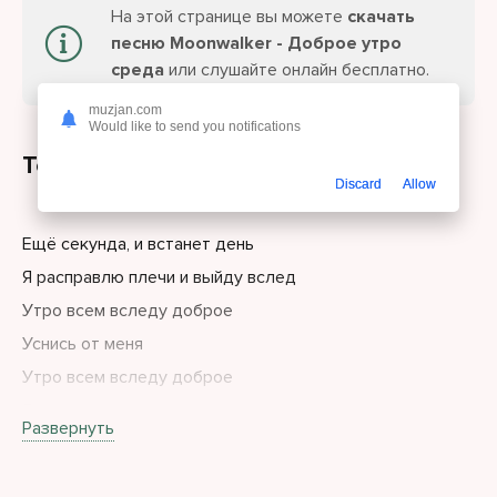
На этой странице вы можете
скачать
песню Moonwalker - Доброе утро
среда
или слушайте онлайн бесплатно.
muzjan.com
Would like to send you notifications
Текст песни
Discard
Allow
Ещё секунда, и встанет день
Я расправлю плечи и выйду вслед
Утро всем вследу доброе
Уснись от меня
Утро всем вследу доброе
Я начну с нуля
Развернуть
Утро всем вследу доброе
Доброе улыбка в ответ.