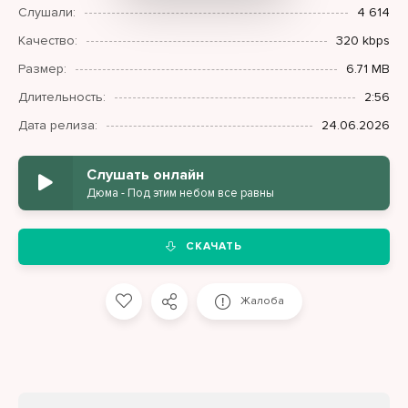
Слушали:
4 614
Качество:
320 kbps
Размер:
6.71 MB
Длительность:
2:56
Дата релиза:
24.06.2026
Слушать онлайн
Дюма - Под этим небом все равны
СКАЧАТЬ
Жалоба