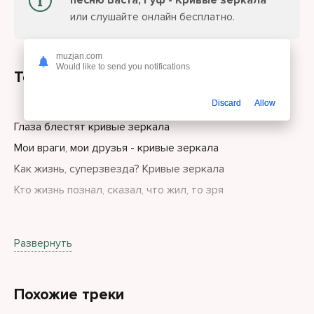
песню Баста, Гуф - Кривые зеркала
или слушайте онлайн бесплатно.
muzjan.com
Would like to send you notifications
Текст песни
Discard
Allow
Глаза блестят кривые зеркала
Мои враги, мои друзья - кривые зеркала
Как жизнь, суперзвезда? Кривые зеркала
Кто жизнь познал, сказал, что жил, то зря
Глаза блестят и значит вновь потерян сон
Развернуть
Ты знаешь сам, что такое бессонница на сто тысяч
часов
Похожие треки
Раздавленный под этим неподъёмным колесом