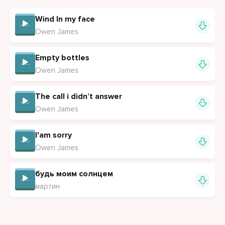
Wind In my face
Owen James
Empty bottles
Owen James
The call i didn’t answer
Owen James
I'am sorry
Owen James
будь моим солнцем
мартин