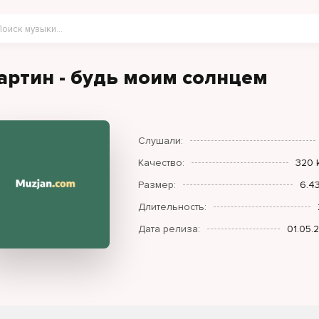
артин - будь моим солнцем
Слушали:
Качество:
320 
Размер:
6.4
Длительность:
Дата релиза:
01.05.