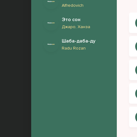
Буд
Alfredovich
Буд
Это сон
Джаро, Ханза
Кто
Шаба-даба-ду
Я н
Radu Rozan
Ты 
Ког
Дав
Вед
Зна
Оно
Пря