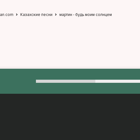
jan.com
Казахские песни
мартин - будь моим солнцем
:
admin@muzjan.com