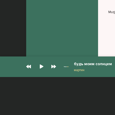
Muz
будь моим солнцем
мартин
© Muzjan.com 2026. Администрация сайта