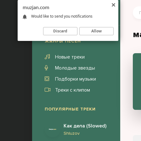
muzjan.com
Would like to send you notifications
Discard
Allow
м
ЖАНРЫ ПЕСЕН
Новые треки
Молодые звезды
Подборки музыки
Треки с клипом
ПОПУЛЯРНЫЕ ТРЕКИ
Как дела (Slowed)
Shluzov