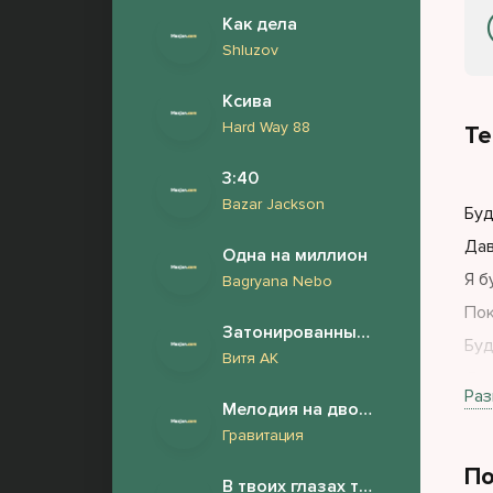
Как дела
Shluzov
Ксива
Hard Way 88
Те
3:40
Bazar Jackson
Буд
Дав
Одна на миллион
Я б
Bagryana Nebo
Пок
Затонированный ваз
Буд
Витя АК
Дав
Раз
Мелодия на двоих
Я б
Гравитация
Пок
По
В твоих глазах тону