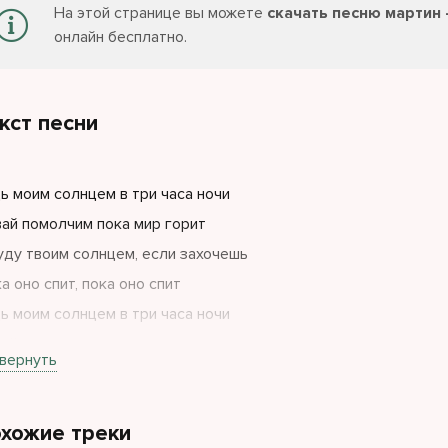
На этой странице вы можете
скачать песню мартин 
онлайн бесплатно.
кст песни
ь моим солнцем в три часа ночи
ай помолчим пока мир горит
уду твоим солнцем, если захочешь
а оно спит, пока оно спит
ь моим солнцем в три часа ночи
ай помолчим пока мир горит
вернуть
уду твоим солнцем, если захочешь
а оно спит, пока оно спит
хожие треки