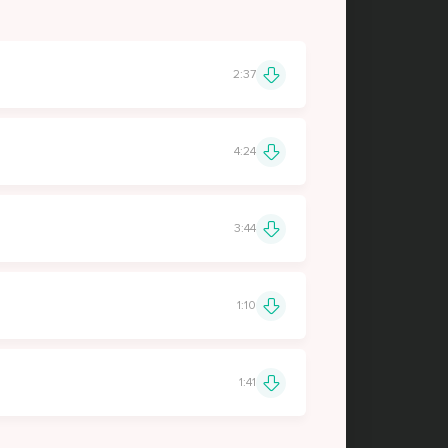
2:37
4:24
3:44
1:10
1:41