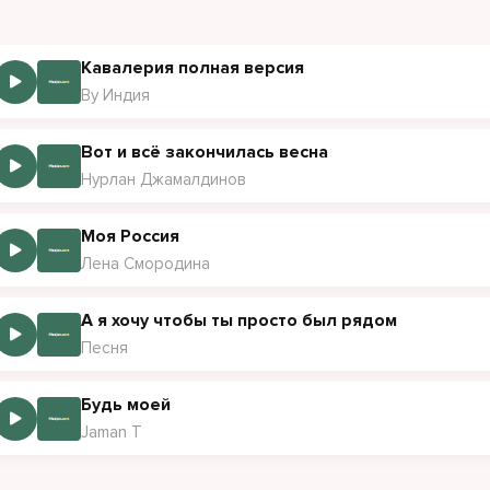
ь моим солнцем
ь моим солнцем
Кавалерия полная версия
By Индия
 тебе до этого светил, знаешь, я не хочу знать
е хочу знать, я не хочу знать
Вот и всё закончилась весна
Нурлан Джамалдинов
такая же как я, ведь тоже устала вечно что-то терять
о-то терять, терять
Моя Россия
ай мы не будем спать сегодня
Лена Смородина
ь улицы ждут лишь нас
ешь, нам больше не нужно солнце
А я хочу чтобы ты просто был рядом
 идёт из наших глаз из наших глаз
Песня
м из наших глаз
Будь моей
Jaman T