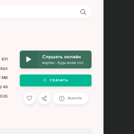
Слушать онлайн
831
мартин - будь моим солнцем
kbps
3 MB
СКАЧАТЬ
2:48
2026
Жалоба