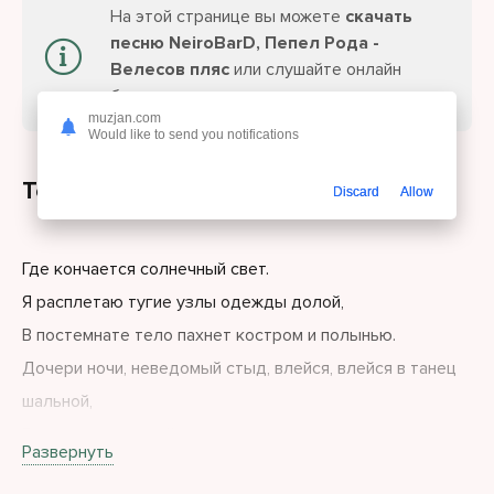
На этой странице вы можете
скачать
песню NeiroBarD, Пепел Рода -
Велесов пляс
или слушайте онлайн
бесплатно.
muzjan.com
Would like to send you notifications
Текст песни
Discard
Allow
Где кончается солнечный свет.
Я расплетаю тугие узлы одежды долой,
В постемнате тело пахнет костром и полынью.
Дочери ночи, неведомый стыд, влейся, влейся в танец
шальной,
Велес прими нашей плоти вину.
Развернуть