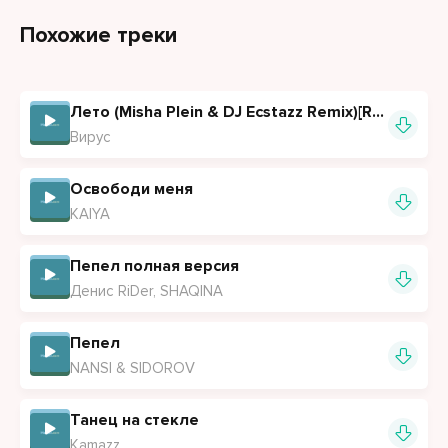
Похожие треки
Лето (Misha Plein & DJ Ecstazz Remix)[Radio]
Вирус
Освободи меня
KAIYA
Пепел полная версия
Денис RiDer, SHAQINA
Пепел
NANSI & SIDOROV
Танец на стекле
Kamazz