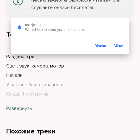
песню NANSI & SIDOROV - Пепел
или
слушайте онлайн бесплатно.
muzjan.com
Would like to send you notifications
Текст песни
Discard
Allow
Раз, два, три
Свет, звук, камера, мотор
Начали
У нас всё было схвачено
Каждый мой мотив
Как аперитив
Развернуть
Для тебя
Ничего не значил
Похожие треки
Вверх-вниз