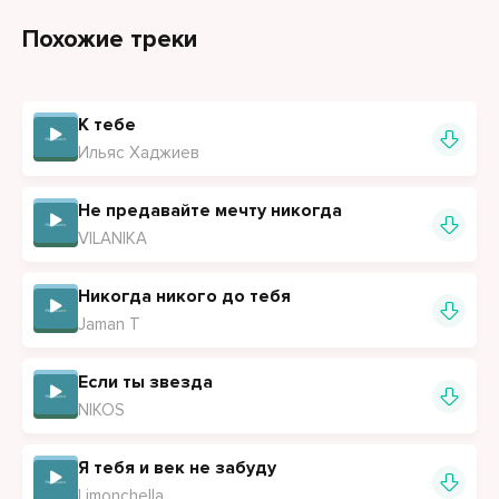
Перевернулась вмиг так сразу в жизнь моя
Похожие треки
Когда впервые вдруг увидел я твои глаза
О тебе одной теперь мечтаю
К тебе
О тебе теперь все сны мои
Ильяс Хаджиев
Никого вокруг не замечаю
О тебе все мысли, и одна из твоих
Не предавайте мечту никогда
VILANIKA
Никогда никого до тебя
Jaman T
Если ты звезда
NIKOS
Я тебя и век не забуду
Limonchella