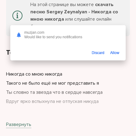
На этой странице вы можете
скачать
песню Sergey Zeynalyan - Никогда со
мною никогда
или слушайте онлайн
бесплатно.
muzjan.com
Would like to send you notifications
Текст песни
Discard
Allow
Никогда со мною никогда
Такого не было ещё не мог представить я
Ты словно та звезда что в сердце навсегда
Вдруг ярко вспыхнула не отпуская никуда
А я влюблён в тебя, влюблён как никогда
Развернуть
Ведь стал заложником одной всего лишь встречи я.