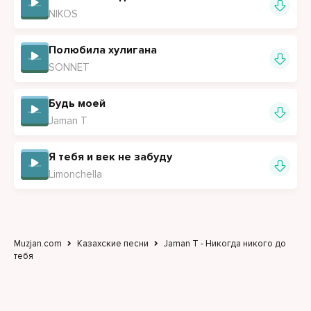
NIKOS
Полюбила хулигана
SONNET
Будь моей
Jaman T
Я тебя и век не забуду
Limonchella
Muzjan.com
Казахские песни
Jaman T - Никогда никого до
тебя