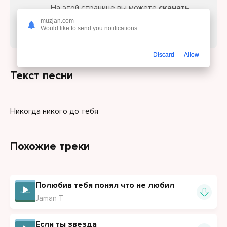
На этой странице вы можете
скачать
песню Jaman T - Никогда никого до
muzjan.com
Would like to send you notifications
тебя
или слушайте онлайн бесплатно.
Discard
Allow
Текст песни
Никогда никого до тебя
Похожие треки
Полюбив тебя понял что не любил
Jaman T
Если ты звезда