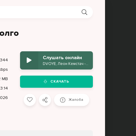
долго
Слушать онлайн
344
DVOYE, Леон Кемстач - Молчали долго
kbps
2 MB
СКАЧАТЬ
3:14
2026
Жалоба