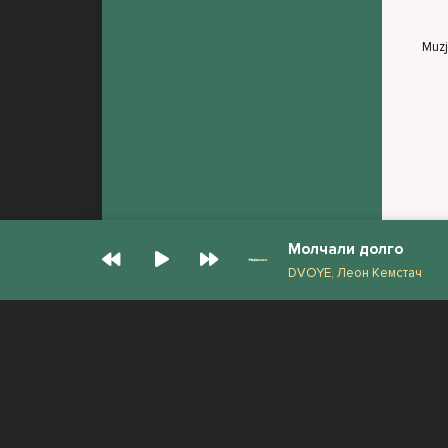
И п
Что
Muz
Молчали долго
DVOYE, Леон Кемстач
© Muzjan.com 2026. Администрация сайта