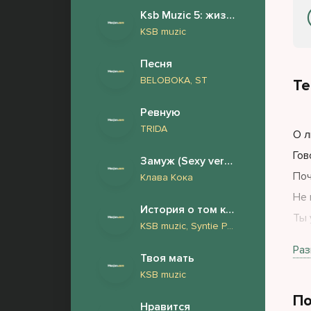
Ksb Muzic 5: жизнь и страдания Андрея Дементьева (Новый Альбом 2026)
KSB muzic
Песня
BELOBOKA, ST
Те
Ревную
TRIDA
О л
Гов
Замуж (Sexy version)
Поч
Клава Кока
Не 
История о том как у нашего барабанщика Андрея обнаружили фимоз и он сделал обрезание
Ты 
KSB muzic, Syntie Punk
От 
Раз
Твоя мать
Мож
KSB muzic
И п
По
В э
Нравится