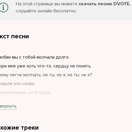
На этой странице вы можете
скачать песню DVOYE,
слушайте онлайн бесплатно.
кст песни
юбви мы с тобой молчали долго.
ори мне уже хоть что-то, сердцу не понять.
ему легче молчать: не ты, не я, не ты, не я?
нашли эти слова.
ускользаешь от его рук
пальцев трогающих на ветру.
вернуть
ет, искали, что не найти
лечи ты спрятала под балансиром
хожие треки
тих намёках нет нервов