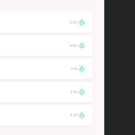
3:30
4:06
2:51
2:10
3:07