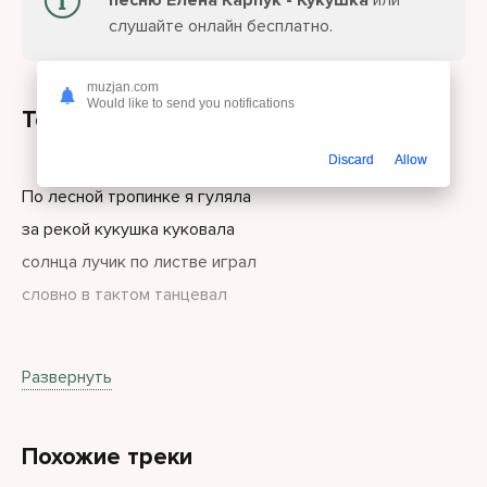
песню Елена Карпук - Кукушка
или
слушайте онлайн бесплатно.
muzjan.com
Would like to send you notifications
Текст песни
Discard
Allow
По лесной тропинке я гуляла
за рекой кукушка куковала
солнца лучик по листве играл
словно в тактом танцевал
Подошла поближе, сердце бьётся
Развернуть
может, на вопрос ответ найдётся
кого выбрать мне из женихов
Похожие треки
А ответ кукушки был таков