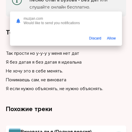
песню Ольга Бузова - Без дат
или
слушайте онлайн бесплатно.
muzjan.com
Would like to send you notifications
Текст песни
Discard
Allow
Так прости но у-у-у у меня нет дат
Я без датая я без датая я идеальна
Не хочу это в себе менять.
Понимаешь сам, не виновата
Я если нужно объяснять, не нужно объяснять.
Похожие треки
Виновата ли я (Полная версия)