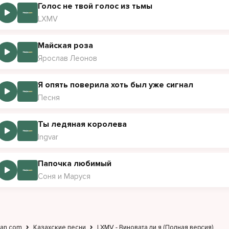
Голос не твой голос из тьмы
LXMV
Майская роза
Ярослав Леонов
Я опять поверила хоть был уже сигнал
Песня
Ты ледяная королева
Ingvar
Папочка любимый
Соня и Маруся
jan.com
Казахские песни
LXMV - Виновата ли я (Полная версия)