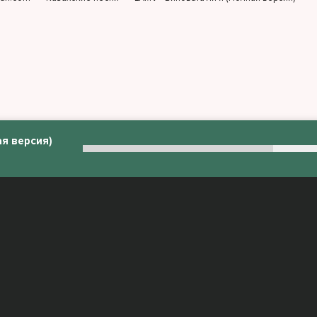
ая версия)
:
admin@muzjan.com