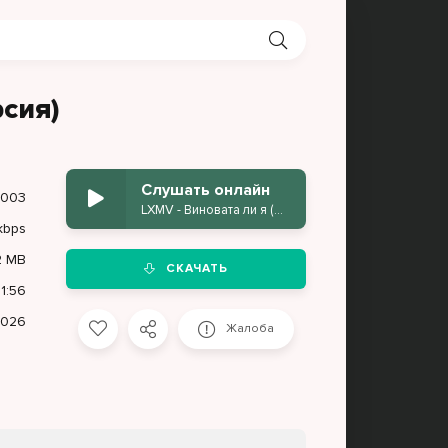
рсия)
Слушать онлайн
 003
LXMV - Виновата ли я (Полная версия)
kbps
2 MB
СКАЧАТЬ
1:56
2026
Жалоба