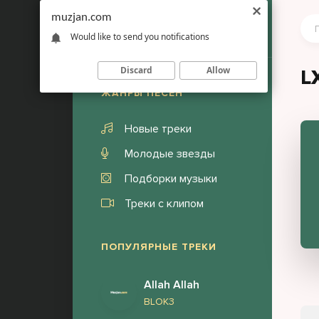
muzjan.com
Would like to send you notifications
Discard
Allow
L
ЖАНРЫ ПЕСЕН
Новые треки
Молодые звезды
Подборки музыки
Треки с клипом
ПОПУЛЯРНЫЕ ТРЕКИ
Allah Allah
BLOK3