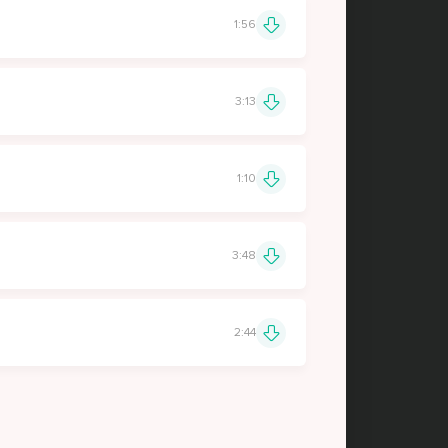
1:56
3:13
1:10
3:48
2:44