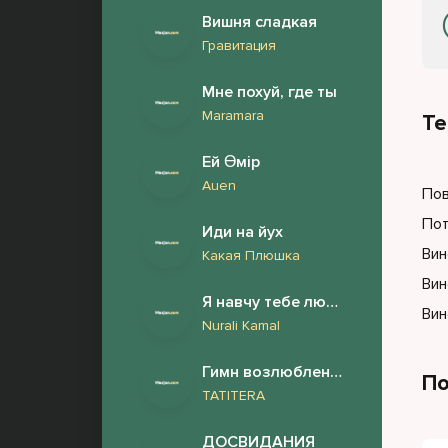
Вишня сладкая
Гравитация
Мне похуй, где ты
Maramara
Те
Ей Өмір
Auen
Пов
Пот
Иди на йух
Вин
Какая Плюшка
Вин
Я навчу тебе любити (Українською)
Вин
Nurali Kamal
Гимн возлюбленному
По
TATITERA
ДОСВИДАНИЯ