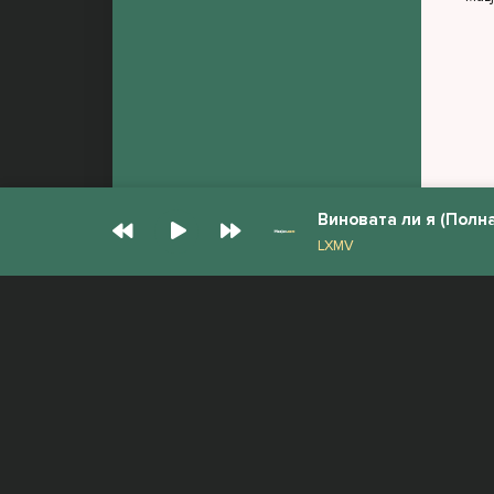
Виновата ли я (Полн
LXMV
© Muzjan.com 2026. Администрация сайта
Все права защищены.