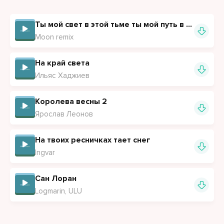
Там где мы без причин там где я с тобой един
Ты мой свет в этой тьме ты мой путь в пустоте
Не время только миг где сердце не соврёт
Moon remix
Не прошлое нас держит а то что в нас живёт
Не страшно потерять всё кроме нас с тобой
На край света
Ильяс Хаджиев
И если рухнет мир останусь я с тобой с тобой одной
Королева весны 2
Ярослав Леонов
На твоих ресничках тает снег
Ingvar
Сан Лоран
Logmarin, ULU