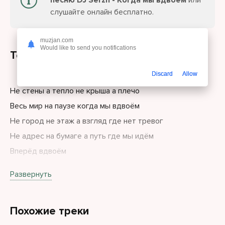
песню DJ Serzh - Когда мы вдвоём
или
слушайте онлайн бесплатно.
muzjan.com
Would like to send you notifications
Текст песни
Discard
Allow
Не стены а тепло не крыша а плечо
Весь мир на паузе когда мы вдвоём
Не город не этаж а взгляд где нет тревог
Не адрес на бумаге а путь где мы идём
Вперёд вдвоём
Развернуть
Там где ты там свет там где я твой ответ
Там где ты там я и не важно где Земля
Похожие треки
Там где ты нет глубин там где я нет вершин