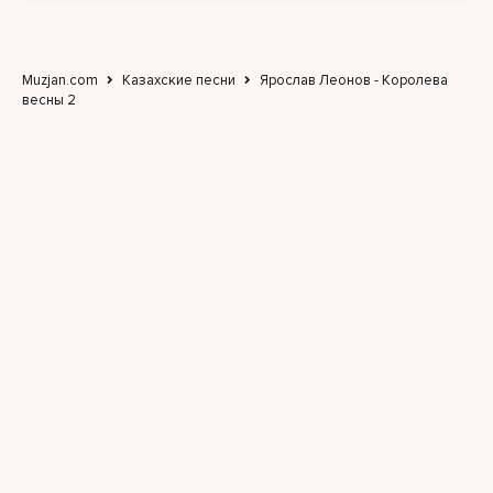
Сегодня весь мир дышит с тобой
Просто живи не сомневайся
Ты уже весна такой и оставайся
Muzjan.com
Казахские песни
Ярослав Леонов - Королева
весны 2