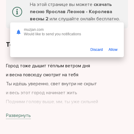
На этой странице вы можете
скачать
песню Ярослав Леонов - Королева
весны 2
или слушайте онлайн бесплатно.
muzjan.com
Would like to send you notifications
Текст песни
Discard
Allow
Город тоже дышит тёплым ветром дня
и весна повсюду смотрит на тебя
Ты идёшь уверенно, свет внутри не скрыт
и весь этот город начинает жить
Подними голову выше, мм, ты уже сильней
в каждом твоём взгляде свет и глубина
Развернуть
Ты королева весны ты королева весны