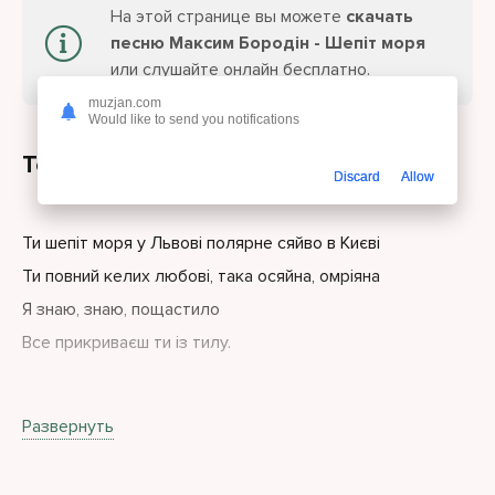
На этой странице вы можете
скачать
песню Максим Бородін - Шепіт моря
или слушайте онлайн бесплатно.
muzjan.com
Would like to send you notifications
Текст песни
Discard
Allow
Ти шепіт моря у Львові полярне сяйво в Києві
Ти повний келих любові, така осяйна, омріяна
Я знаю, знаю, пощастило
Все прикриваєш ти із тилу.
Твоя любов дарує силу
Развернуть
Я знаю, знаю, світ мінливий
і сонце вийде після зливи