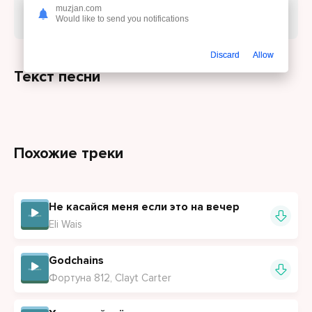
песню Eli Wais - Не трогай душу
или
muzjan.com
слушайте онлайн бесплатно.
Would like to send you notifications
Discard
Allow
Текст песни
Похожие треки
Не касайся меня если это на вечер
Eli Wais
Godchains
Фортуна 812, Clayt Carter