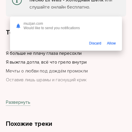
песню Eli Wais - Холодный шёлк
или
слушайте онлайн бесплатно.
muzjan.com
Would like to send you notifications
Текст песни
Discard
Allow
Я больше не плачу глаза пересохли
Я выжгла дотла, всё что грело внутри
Мечты о любви под дождём промокли
Оставив лишь шрамы и гаснущий крик
Вы звали меня слишком слабой и нежной
Развернуть
Пока не увидели сталь в зеркалах
Я стала для вас океаном безбрежным
Похожие треки
Где тонут надежды в солёных волнах