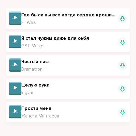
Где были вы все, когда сердце крошилось
Где были вы все когда сердце крошилось
Когда я по капле теряла себя
Eli Wais
Теперь посмотрите, как я изменилась
Сжигая мосты и былое любя
Я стал чужим даже для себя
GST Music
Чистый лист
Dramatron
Целую руки
Ingvar
Прости меня
Жанета Минтаева