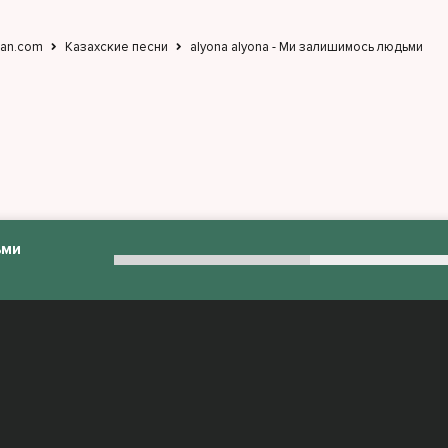
jan.com
Казахские песни
alyona alyona - Ми залишимось людьми
ьми
:
admin@muzjan.com