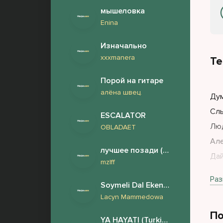
мышеловка
Enina
Изначально
xxxmanera
Те
Порой на гитаре
алёна швец.
Дум
Сль
ESCALATOR
Люд
OBLADAET
Але
лучшее позади (Полная версия)
Дай
mzlff
Дай
Раз
Soymeli Dal Ekenim
З ч
Lacyn Mammedowa
На-
По
Мы
YA HAYATI (Turkish Afrohouse)