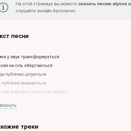
На этой странице вы можете
скачать песню alyona 
слушайте онлайн бесплатно.
кст песни
ка у звук трансформується
ози на сіль обертаються
и публічно цілуються
 публічно вникаються
 дай дай мені слів що не зайняті
 дай дай мені місця у пам'яті
вернуть
асом все зникне навколо нас ким ми залишимось
на-на-на-на-на-на-на-на-на-на
хожие треки
 залишимось людьми