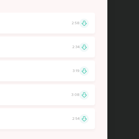
2:58
2:34
3:19
3:08
2:54