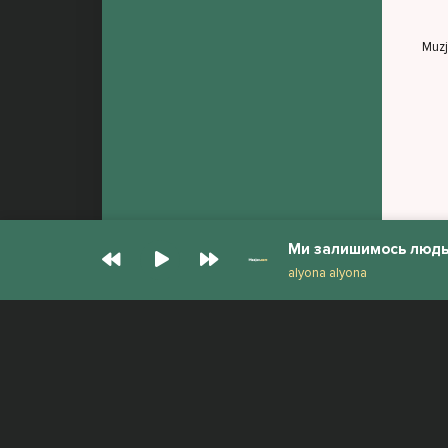
Muz
Ми залишимось люд
alyona alyona
© Muzjan.com 2026. Администрация сайта