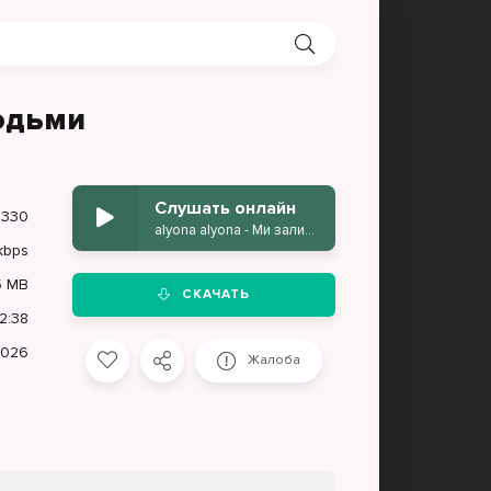
людьми
Слушать онлайн
330
alyona alyona - Ми залишимось людьми
kbps
5 MB
СКАЧАТЬ
2:38
2026
Жалоба