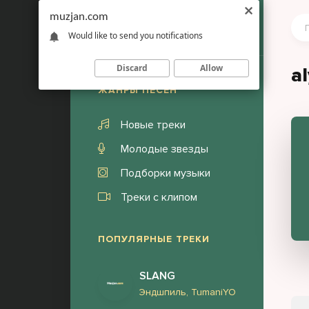
muzjan.com
Would like to send you notifications
Discard
Allow
a
ЖАНРЫ ПЕСЕН
Новые треки
Молодые звезды
Подборки музыки
Треки с клипом
ПОПУЛЯРНЫЕ ТРЕКИ
SLANG
Эндшпиль, TumaniYO