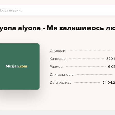
lyona alyona - Ми залишимось 
Слушали:
Качество:
320 
Размер:
6.0
Длительность:
Дата релиза:
24.04.