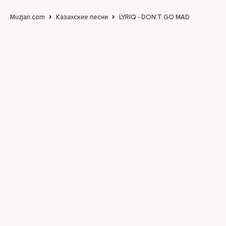
Со мной тет-а-тет
Мои мысли это вирус
Muzjan.com
Казахские песни
LYRIQ - DON'T GO MAD
Больше не хочу болеть