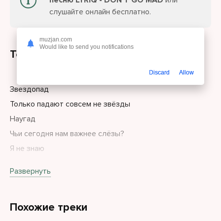
песню LYRIQ - DON'T GO MAD
или
слушайте онлайн бесплатно.
muzjan.com
Would like to send you notifications
Текст песни
Discard
Allow
Звездопад
Только падают совсем не звёзды
Наугад
Чьи сегодня нам важнее слёзы?
Я не знаю
Сложно так во что-то верить
Развернуть
Ведь не верю даже
Себе
Похожие треки
Don’t go mad