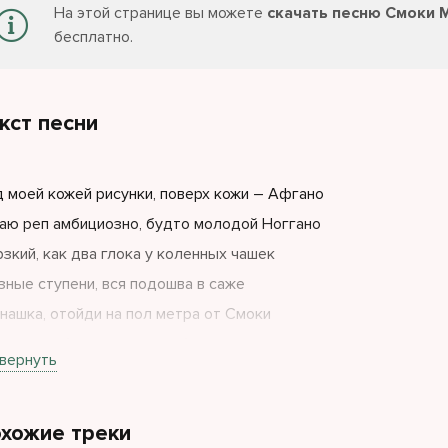
На этой странице вы можете
скачать песню Смоки 
бесплатно.
кст песни
 моей кожей рисунки, поверх кожи – Афгано
аю реп амбициозно, будто молодой Ноггано
зкий, как два глока у коленных чашек
зные ступени, вся подошва в саже
нашка, отойди на пол метра от Смоки
сто к тебе не тянет, так бывает у двуногих
вернуть
а блоке. Хочу рок-н-ролла пару суток
тоб на фоне, на репите только старый Wu-Tang
хожие треки
рица глючит, че нам терять, амиго