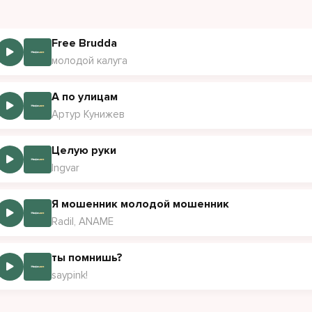
ставил следы на ней будто витилиго
ка мертвых гринго не решит проблему
Free Brudda
и демоны не спят, не подлежат обмену
молодой калуга
ди богемы я примат, но отличаюсь вкусом
ный ремень на моих джинсах с головой медузы
А по улицам
Артур Кунижев
ды на моей шее, там были укусы
Целую руки
Ingvar
Я мошенник молодой мошенник
Radil, ANAME
ты помнишь?
saypink!