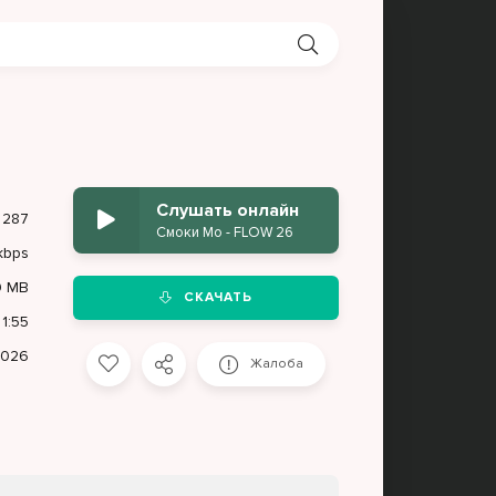
Слушать онлайн
287
Смоки Мо - FLOW 26
kbps
9 MB
СКАЧАТЬ
1:55
2026
Жалоба