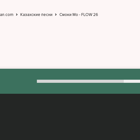
jan.com
Казахские песни
Смоки Мо - FLOW 26
:
admin@muzjan.com