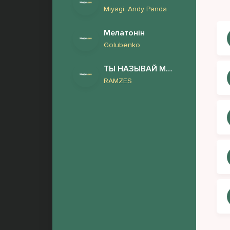
Я о
Miyagi, Andy Panda
Пач
Мелатонін
Тво
Golubenko
Сре
ТЫ НАЗЫВАЙ МЕНЯ ЛЮБИМЫМ
Чер
RAMZES
Сле