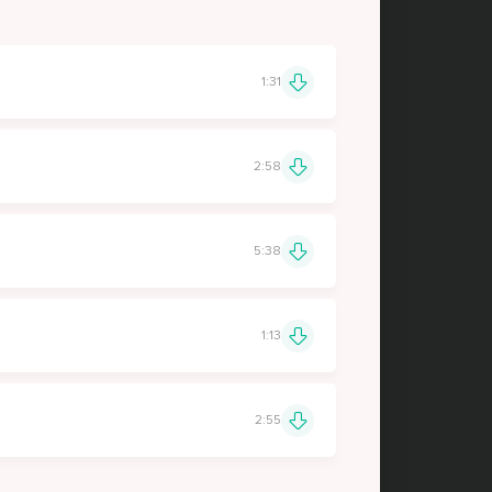
1:31
2:58
5:38
1:13
2:55