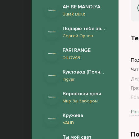
AH BE MANOLYA
Burak Bulut
Подарю тебе закат
Сергей Орлов
Те
FARI RANGE
DILOVAR
Под
Чит
Кукловод (Полная версия)
Дер
Ingvar
Гря
Воровская доля
Еба
Мир За Забором
Про
Раз
Кружева
Я н
VALID
И ч
По
Мат
Ты мой свет