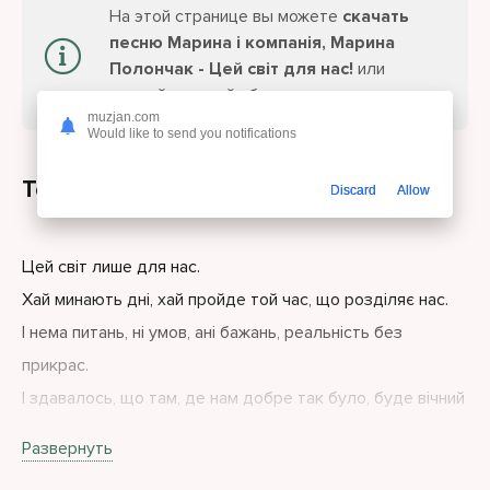
На этой странице вы можете
скачать
песню Марина і компанія, Марина
Полончак - Цей світ для нас!
или
слушайте онлайн бесплатно.
muzjan.com
Would like to send you notifications
Текст песни
Discard
Allow
Цей світ лише для нас.
Хай минають дні, хай пройде той час, що розділяє нас.
І нема питань, ні умов, ані бажань, реальність без
прикрас.
І здавалось, що там, де нам добре так було, буде вічний
рай.
Развернуть