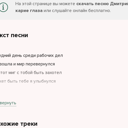
На этой странице вы можете
скачать песню Дмитри
карие глаза
или слушайте онлайн бесплатно.
кст песни
удний день среди рабочих дел
вошла и мир перевернулся
 тот миг с тобой быть захотел
ет быть тебе я улыбнулся
ал тебя ты меня нашла
вернуть
ажды вконтакте написала
ыслями такими же жила
хожие треки
юбви моей ещё не знала