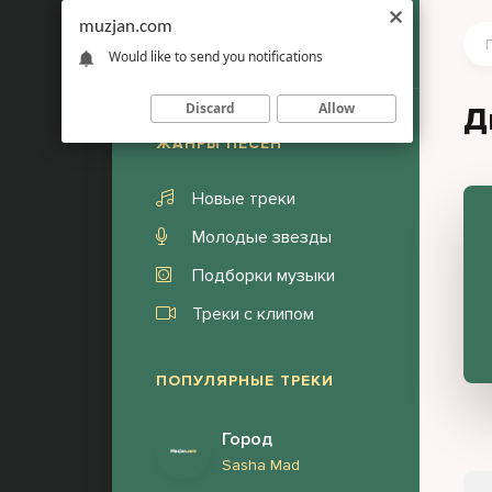
muzjan.com
Would like to send you notifications
Discard
Allow
Д
ЖАНРЫ ПЕСЕН
Новые треки
Молодые звезды
Подборки музыки
Треки с клипом
ПОПУЛЯРНЫЕ ТРЕКИ
Город
Sasha Mad