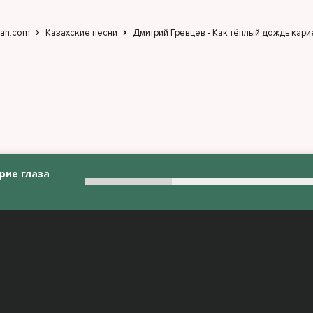
jan.com
Казахские песни
Дмитрий Гревцев - Как тёплый дождь кари
рие глаза
:
admin@muzjan.com