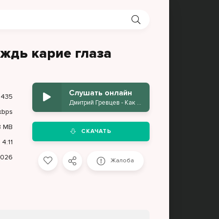
ждь карие глаза
Слушать онлайн
435
Дмитрий Гревцев - Как тёплый дождь карие глаза
kbps
8 MB
СКАЧАТЬ
4:11
2026
Жалоба