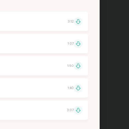
3:12
1:07
1:50
1:40
3:07