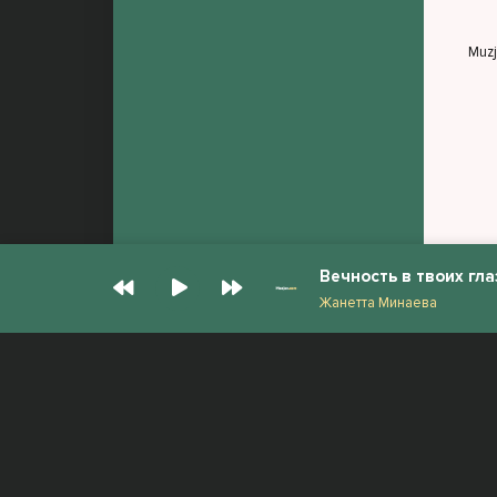
Muz
Вечность в твоих гла
Жанетта Минаева
© Muzjan.com 2026. Администрация сайта