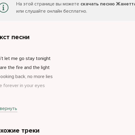
На этой странице вы можете
скачать песню Жанетта
или слушайте онлайн бесплатно.
кст песни
't let me go stay tonight
are the fire and the light
looking back, no more lies
ee forever in your eyes
't let me go, feel this vibe
вернуть
re getting closer every time
other way no goodbye
хожие треки
t you and me in this light