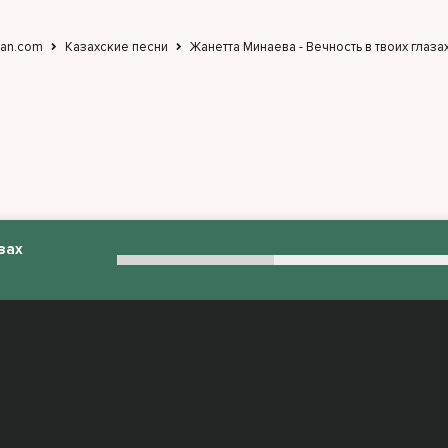
jan.com
Казахские песни
Жанетта Минаева - Вечность в твоих глаза
зах
:
admin@muzjan.com