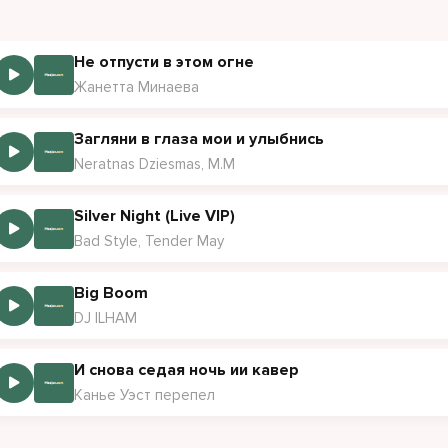
од молчит но мы вдвоём
Не отпусти в этом огне
 этом шуме тишина
Жанетта Минаева
не случайный в сердце моём
то что выбрала судьба
Загляни в глаза мои и улыбнись
Neratnas Dziesmas, M.M
 лишних слов без лишних игр
росто чувствую сейчас
Silver Night (Live VIP)
и сошлись наши миры их уже не разделят
Bad Style, Tender May
Big Boom
DJ ILHAM
И снова седая ночь ии кавер
Канье Уэст перепел