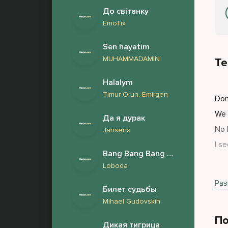
До світанку
EmoTix
Sen hayatim
MUHAMMADAMIN
Те
Halalym
Timur Orun, Emirgen
Don
We 
Да я дурак
No 
Jansena
I s
Bang Bang Bang на пораженье
Loboda
Don
Раз
Билет судьбы
We'
Mihael Gudovskih
No 
По
Jus
Дикая тигрица