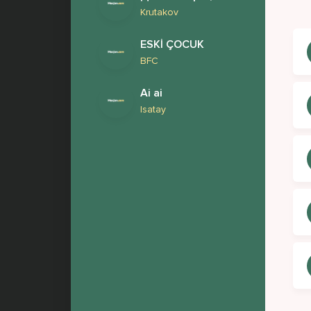
Krutakov
Гор
ESKİ ÇOCUK
И в
BFC
Ты 
Ai ai
Ты 
Isatay
Без
Я п
Есл