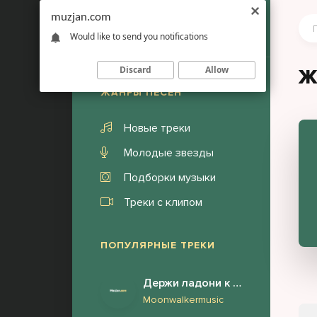
muzjan.com
Would like to send you notifications
Discard
Allow
Ж
ЖАНРЫ ПЕСЕН
Новые треки
Молодые звезды
Подборки музыки
Треки с клипом
ПОПУЛЯРНЫЕ ТРЕКИ
Держи ладони к Солнцу
Moonwalkermusic