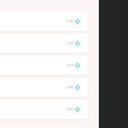
2:36
1:21
2:57
3:35
1:56