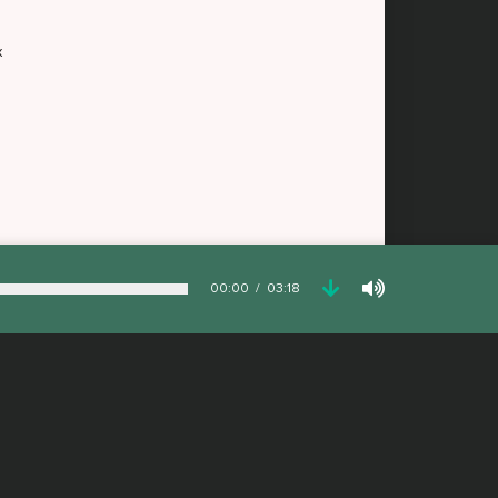
х
00:00
03:18