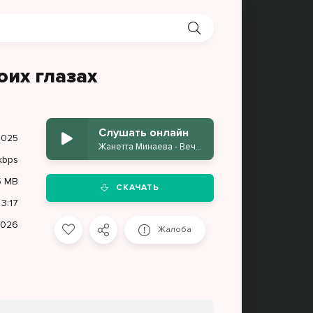
оих глазах
Слушать онлайн
 025
Жанетта Минаева - Вечность в твоих глазах
kbps
5 MB
СКАЧАТЬ
3:17
2026
Жалоба