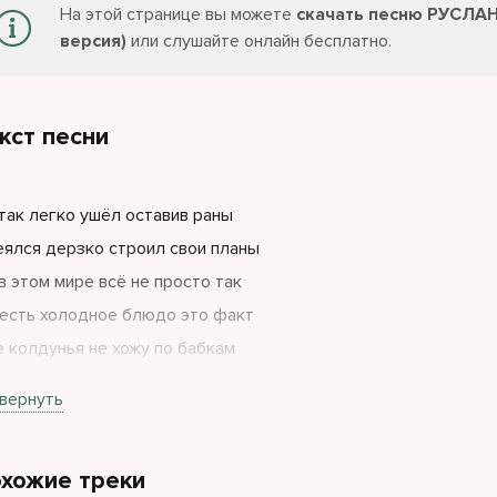
На этой странице вы можете
скачать песню РУСЛАН
версия)
или слушайте онлайн бесплатно.
кст песни
так легко ушёл оставив раны
ялся дерзко строил свои планы
в этом мире всё не просто так
есть холодное блюдо это факт
е колдунья не хожу по бабкам
 метод проще и бьёт без оглядки
вернуть
а любовь теперь вендетта
хожие треки
бительным заряжена котлета