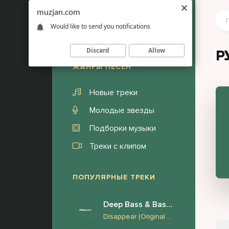
muzjan.com
Would like to send you notifications
Discard
Allow
Р
ЖАНРЫ ПЕСЕН
Новые треки
Молодые звезды
Подборки музыки
Треки с клипом
ПОПУЛЯРНЫЕ ТРЕКИ
Deep Bass & Bass Boosted
Disappear (Original Mix) Face to Face