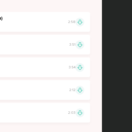
я)
2:58
3:51
3:54
2:12
2:03