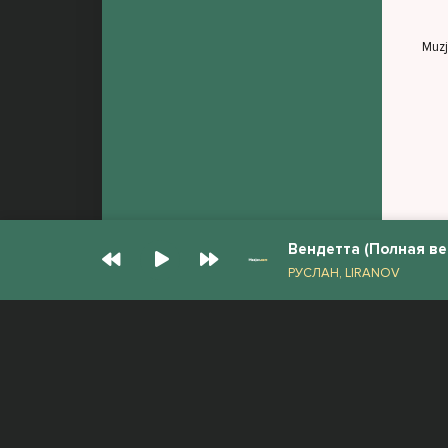
Раз
Теп
Muz
Вендетта (Полная ве
РУСЛАН, LIRANOV
© Muzjan.com 2026. Администрация сайта