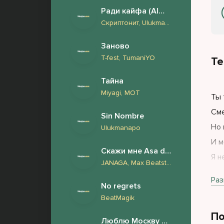
Ради кайфа (Almaz Remix)
Скриптонит, Ulukmanapo, Truwer, V $ X V PRiNCE, Эндшпиль, Miyagi
Заново
T-fest, TumaniYO
Те
Тайна
Miyagi, МОТ
Ты 
Сме
Sin Nombre
Но 
Ulukmanapo
И м
Скажи мне Asa du 2.0
Я н
JANAGA, Max Beatstone, FURSOV, Harddope
Мой
Раз
No regrets
BeatMagik
Был
По
Сла
Люблю Москву но снится London