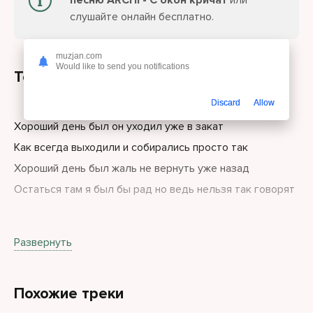
песню ARCHI - С окон кричат
или
слушайте онлайн бесплатно.
muzjan.com
Would like to send you notifications
Текст песни
Discard
Allow
Хороший день был он уходил уже в закат
Как всегда выходили и собирались просто так
Хороший день был жаль не вернуть уже назад
Остаться там я был бы рад но ведь нельзя так говорят
И я опять в тебя влюблен все в эту ночь изменится
Развернуть
Играю песню на гитаре тебе очень нравится
Что потом будет уйдешь или со мной останешься
Похожие треки
Но все не так окажется