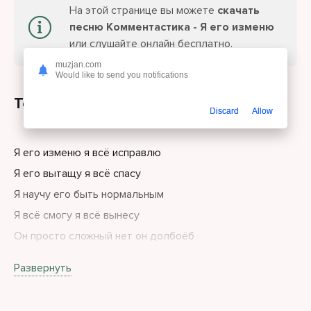
На этой странице вы можете
скачать
песню Комментастика - Я его изменю
или слушайте онлайн бесплатно.
muzjan.com
Would like to send you notifications
Текст песни
Discard
Allow
Я его изменю я всё исправлю
Я его вытащу я всё спасу
Я научу его быть нормальным
Я всё смогу я всё вынесу
Он просто сложный нет он долбоёб
Он просто занят нет он долбоёб
Развернуть
У него травмы нет он долбоёб
Я накрутила нет он долбоёб