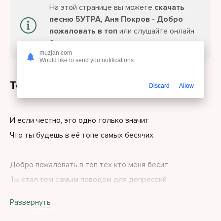
На этой странице вы можете
скачать
песню 5УТРА, Аня Покров - Добро
пожаловать в топ
или слушайте онлайн
бесплатно.
muzjan.com
Would like to send you notifications
Текст песни
Discard
Allow
И если честно, это одно только значит
Что ты будешь в её топе самых бесячих
Добро пожаловать в топ тех кто меня бесит
Ты стал тем самым поводом для депрессий
На каком ты месте в этом топе не парься
Развернуть
Будешь там на первом, даже не сомневайся