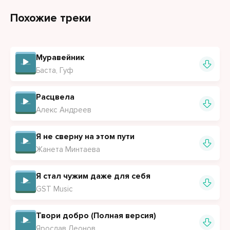
Похожие треки
Добро пожаловать в топ тех кто меня бесит
Ты стал тем самым поводом для депрессий
На каком ты месте в этом топе, не парься
Муравейник
Будешь там на первом даже не сомневайся
Баста, Гуф
Расцвела
Алекс Андреев
Я не сверну на этом пути
Жанета Минтаева
Я стал чужим даже для себя
GST Music
Твори добро (Полная версия)
Ярослав Леонов