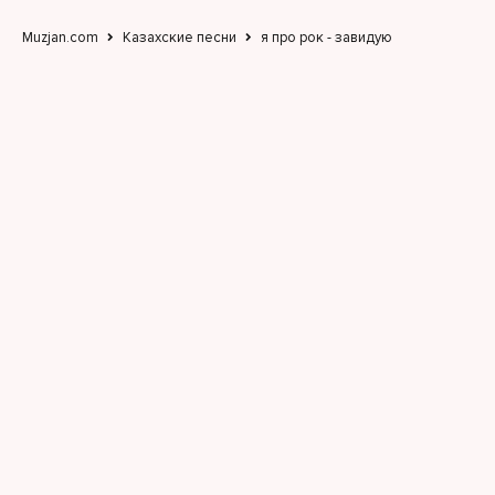
Ты стучишь оставляя свой звук от каблука
Muzjan.com
Казахские песни
я про рок - завидую