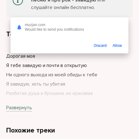
песню я про рок - завидую
или
слушайте онлайн бесплатно.
muzjan.com
Would like to send you notifications
Текст песни
Discard
Allow
Дорогая моя
Я тебе завидую и почти в открытую
Ни одного выхода из моей обиды к тебе
Я завидую, хоть ты убитая
Разбитая душа и брошена, но красивая
Хоть ты обезвожена
Развернуть
Одним взглядом притянешь к себе
И пускай, ты как ведьма, тебя на костре хоть сжигай
Похожие треки
Ты меня раздражаешь насколько же ты прекрасна