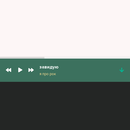
завидую
я про рок