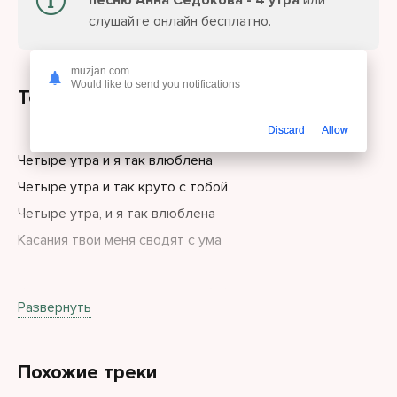
песню Анна Седокова - 4 утра
или
слушайте онлайн бесплатно.
muzjan.com
Would like to send you notifications
Текст песни
Discard
Allow
Четыре утра и я так влюблена
Четыре утра и так круто с тобой
Четыре утра, и я так влюблена
Касания твои меня сводят с ума
Четыре утра и так круто с тобой
Развернуть
Мы играем в любовь, мы играем в любовь
Я пишу тебе ты в сети
Похожие треки
Пару слов ты уже в пути