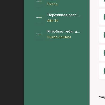
Пчела
Переживая расставания
Alim Zu
Я люблю тебя, дорогая
Ruslan SoulKiss
Muz