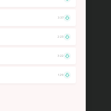
3:37
2:23
3:22
1:29