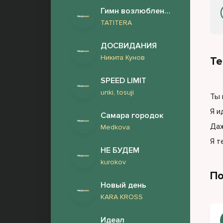
Гимн возлюбленному
TATITERA
ДОСВИДАНИЯ
Никита Кунов
Те
SPEED LIMIT
unki, tosuji
Ты 
Я и
Самара городок
Даж
Medkova
Я т
НЕ БУДЕМ
kurokov
По
Новый день
KARA KROSS
Идеал