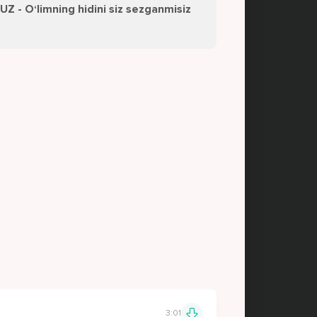
Z - O‘limning hidini siz sezganmisiz
3:01