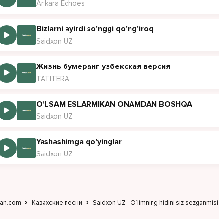
Ankara Echoes
Bizlarni ayirdi so'nggi qo'ng'iroq
Saidxon UZ
Жизнь бумеранг узбекская версия
TATITERA
O'LSAM ESLARMIKAN ONAMDAN BOSHQA
Saidxon UZ
Yashashimga qo'yinglar
Saidxon UZ
jan.com
Казахские песни
Saidxon UZ - O‘limning hidini siz sezganmisi