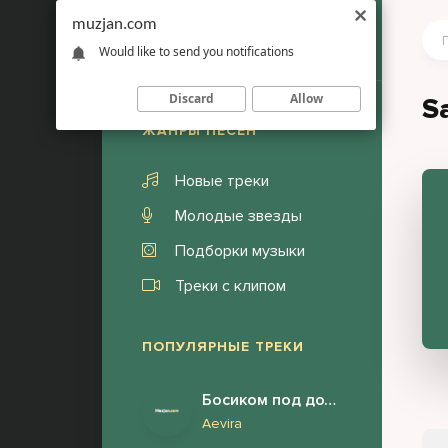
muzjan.com
Would like to send you notifications
Discard
Allow
Sa
ЖАНРЫ ПЕСЕН
Новые треки
Молодые звезды
Подборки музыки
Треки с клипом
ПОПУЛЯРНЫЕ ТРЕКИ
Босиком под дождём я бегу за тобой
Aevira