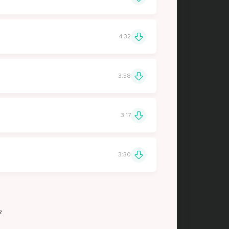
4:32
3:58
3:17
3:30
z