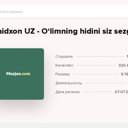
idxon UZ - O‘limning hidini siz se
Слушали:
Качество:
320 
Размер:
9.7
Длительность:
Дата релиза:
07.07.