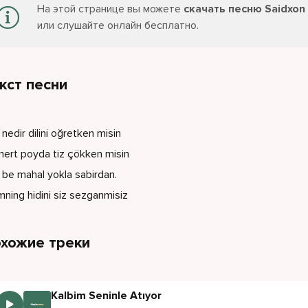
На этой странице вы можете
скачать песню Saidxon U
или слушайте онлайн бесплатно.
кст песни
 nedir dilini oğretken misin
ert poyda tiz çökken misin
l be mahal yokla sabirdan.
imning hidini siz sezganmisiz
хожие треки
Kalbim Seninle Atıyor