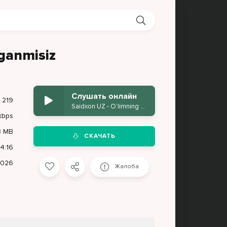
zganmisiz
Слушать онлайн
1 219
Saidxon UZ - O‘limning hidini siz sezganmisiz
kbps
8 MB
СКАЧАТЬ
4:16
2026
Жалоба