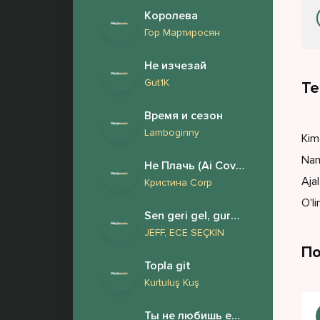
Королева
Гор Мартиросян
Не изчезай
Gut1K
Те
Время и сезон
Lamboginny
Kim
Nam
Не Плачь (Ai Cover)
Aja
Кристина Corp
O'l
Sen geri gel, gururum beni yeksan eder (Beni kandırmışsın)
JEFF, ECE SEÇKİN
По
Topla git
Kurtuluş Kuş
Ты не любишь его ты всего лишь с ним спишь