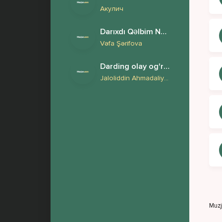
Акулич
Darıxdı Qəlbim Nə Olar Yaz Mənə
Vəfa Şərifova
Darding olay og'rima erkam
Jaloliddin Ahmadaliyev
Muz