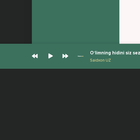
O‘limning hidini siz s
Saidxon UZ
© Muzjan.com 2026. Администрация сайта
Все права защищены.