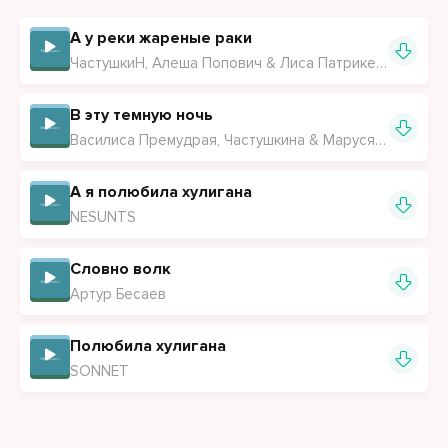
А у реки жареные раки
ЧастушкиН, Алеша Попович & Лиса Патрикеевна
В эту темную ночь
Василиса Премудрая, Частушкина & Маруся Онлайн
А я полюбила хулигана
NESUNTS
Словно волк
Артур Бесаев
Полюбила хулигана
SONNET