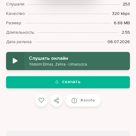
Слушали:
253
Качество:
320 kbps
Размер:
6.68 MB
Длительность:
2:55
Дата релиза:
06.07.2026
Слушать онлайн
Yıldırım Elmas, Zehra - Umarsızca
СКАЧАТЬ
Жалоба