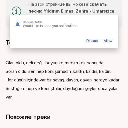
На этой странице вы можете
скачать
песню Yıldırım Elmas, Zehra - Umarsızca
или слушайте онлайн бесплатно.
muzjan.com
Would like to send you notifications
Текст песни
Discard
Allow
Olan oldu, deli değil, boyunu denedim tek sonunda.
Soran oldu, sen hep konuşamadın, kaldın, kaldın, kaldın.
Her günün içinde var bir savaş, dayan, dayan, nereye kadar
Sustuğum hep ve konuştular, duyduğum şeyler onca yalan
var.
Похожие треки