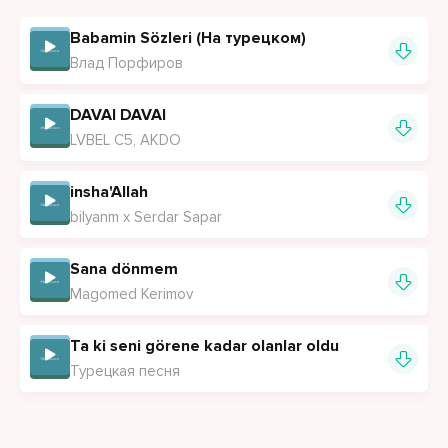
Babamin Sözleri (На турецком)
Влад Порфиров
DAVAI DAVAI
LVBEL C5, AKDO
insha'Allah
bilyanm x Serdar Sapar
Sana dönmem
Magomed Kerimov
Ta ki seni görene kadar olanlar oldu
Турецкая песня