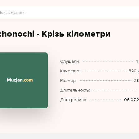
chonochi - Крізь кілометри
Слушали:
1
Качество:
320 
Размер:
2.
Длительность:
Дата релиза:
06.07.