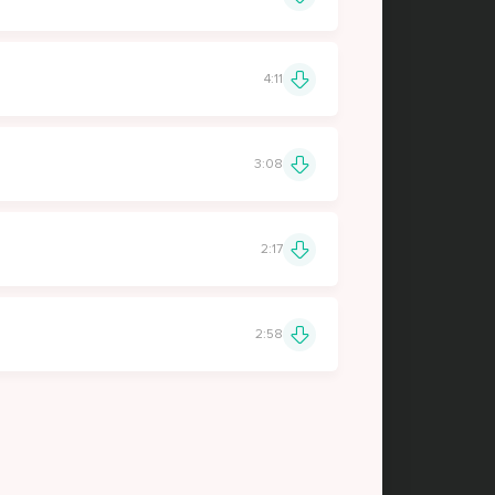
4:11
3:08
2:17
2:58