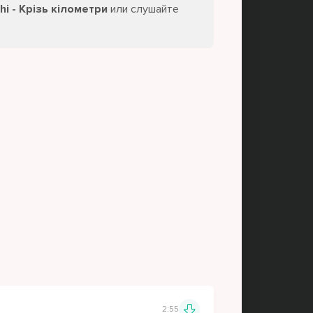
i - Крізь кілометри
или слушайте
2:55