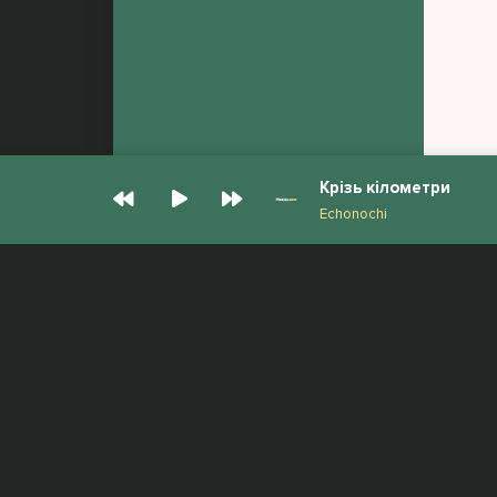
Крізь кілометри
Echonochi
© Muzjan.com 2026. Администрация сайта
Все права защищены.