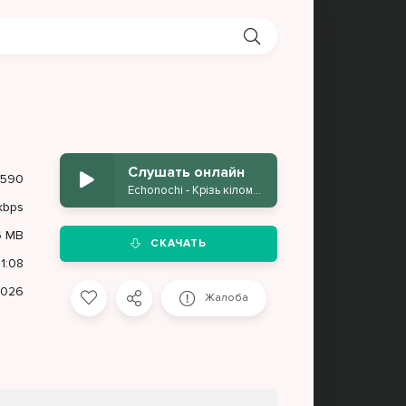
Слушать онлайн
 590
Echonochi - Крізь кілометри
kbps
6 MB
СКАЧАТЬ
1:08
2026
Жалоба