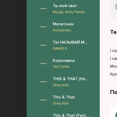
Ты мой свет
Miyagi, Andy Panda
Мелатонін
Golubenko
Те
ТЫ НАЗЫВАЙ МЕНЯ ЛЮБИМЫМ
RAMZES
І с
І х
Королевна
Моє
TATITERA
Крі
THIS & THAT (Новый Альбом 2026)
Stray Kids
По
This & That
Stray Kids
This & That (Festival Version)