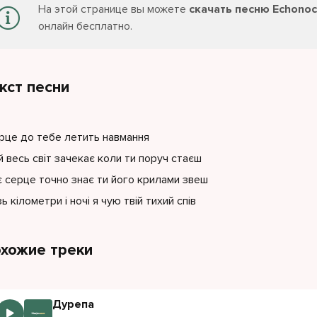
На этой странице вы можете
скачать песню Echonoch
онлайн бесплатно.
кст песни
ерце до тебе летить навмання
ай весь світ зачекає коли ти поруч стаєш
 серце точно знає ти його крилами звеш
зь кілометри і ночі я чую твій тихий спів
хожие треки
Дурепа