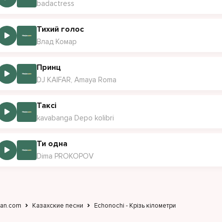
badactress
Тихий голос
Влад Комар
Принц
DJ KAIFAR, Amaya Roma
Таксі
kavabanga Depo kolibri
Ти одна
Dima PROKOPOV
jan.com
Казахские песни
Echonochi - Крізь кілометри