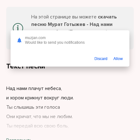
На этой странице вы можете
скачать
песню Мурат Готыжев - Над нами
плачут небеса (Полная версия)
или
muzjan.com
слушайте онлайн бесплатно.
Would like to send you notifications
Discard
Allow
Текст песни
Над нами плачут небеса,
и хором крикнут вокруг люди.
Ты слышишь эти голоса
Они кричат, что мы не любим.
Ты передай всю свою боль,
пускай затмит мне моё сердце.