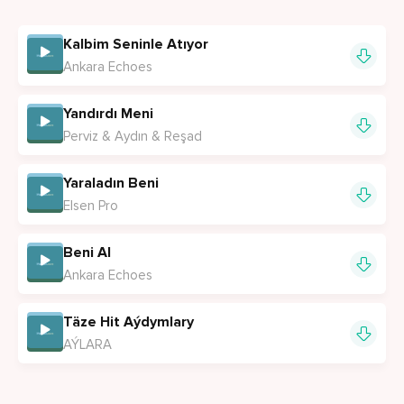
Kalbim Seninle Atıyor
Ankara Echoes
Yandırdı Meni
Perviz & Aydın & Reşad
Yaraladın Beni
Elsen Pro
Beni Al
Ankara Echoes
Täze Hit Aýdymlary
AÝLARA