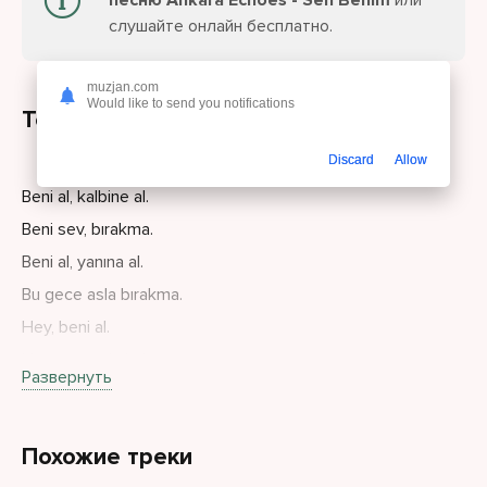
песню Ankara Echoes - Sen Benim
или
слушайте онлайн бесплатно.
muzjan.com
Would like to send you notifications
Текст песни
Discard
Allow
Beni al, kalbine al.
Beni sev, bırakma.
Beni al, yanına al.
Bu gece asla bırakma.
Hey, beni al.
Hey, yanımda kal.
Развернуть
Похожие треки