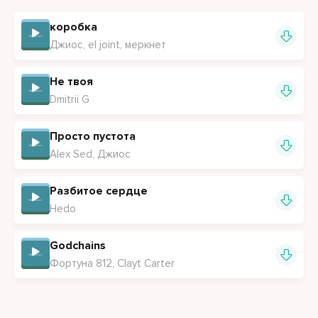
коробка
Джиос, el joint, меркнет
Не твоя
Dmitrii G
Просто пустота
Alex Sed, Джиос
Разбитое сердце
Hedo
Godchains
Фортуна 812, Clayt Carter